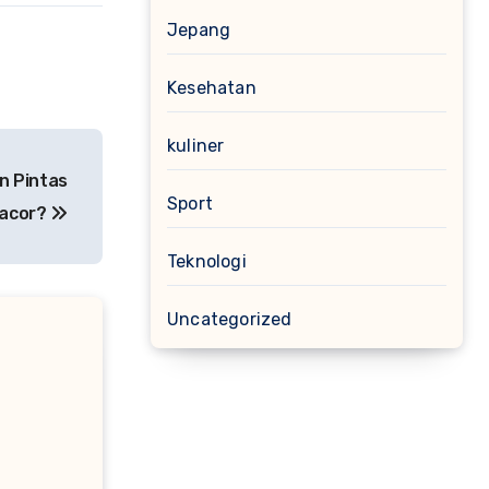
Jepang
Kesehatan
kuliner
n Pintas
Sport
Gacor?
Teknologi
Uncategorized