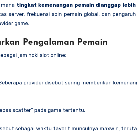
di mana
tingkat kemenangan pemain dianggap lebih 
itas server, frekuensi spin pemain global, dan pengaruh
ovider game.
arkan Pengalaman Pemain
bagai jam hoki slot online:
. Beberapa provider disebut sering memberikan kemenan
 lepas scatter” pada game tertentu.
 disebut sebagai waktu favorit munculnya maxwin, teru