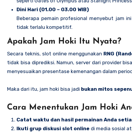
seperti Gates of Olympus atau Starlight Princess
Dini Hari (01.00 – 03.00 WIB)
Beberapa pemain profesional menyebut jam ini
tidak terlalu kompetitif.
Apakah Jam Hoki Itu Nyata?
Secara teknis, slot online menggunakan
RNG (Rand
tidak bisa diprediksi. Namun, server dari provider b
menyesuaikan presentase kemenangan dalam period
Maka dari itu, jam hoki bisa jadi
bukan mitos sepen
Cara Menentukan Jam Hoki And
Catat waktu dan hasil permainan Anda setia
Ikuti grup diskusi slot online
di media sosial a