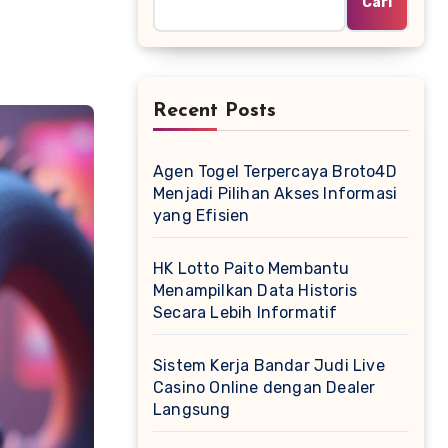
Cari
Recent Posts
Agen Togel Terpercaya Broto4D
Menjadi Pilihan Akses Informasi
yang Efisien
HK Lotto Paito Membantu
Menampilkan Data Historis
Secara Lebih Informatif
Sistem Kerja Bandar Judi Live
Casino Online dengan Dealer
Langsung