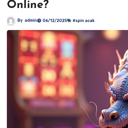
Online?
By
admin
06/12/2025
#spin acak