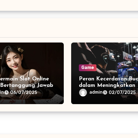
Game
ermain Slot Online
Peran Kecerdasan Bu
 Bertanggung Jawab
dalam Meningkatkan
Pengalaman Bermain
in
admin
06/07/2025
02/07/2025