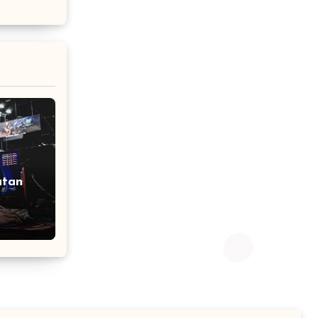
atan
 Game