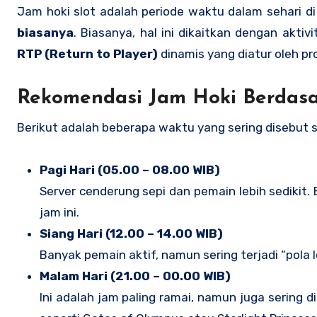
Jam hoki slot adalah periode waktu dalam sehari 
biasanya
. Biasanya, hal ini dikaitkan dengan aktiv
RTP (Return to Player)
dinamis yang diatur oleh pr
Rekomendasi Jam Hoki Berdas
Berikut adalah beberapa waktu yang sering disebut se
Pagi Hari (05.00 – 08.00 WIB)
Server cenderung sepi dan pemain lebih sedikit
jam ini.
Siang Hari (12.00 – 14.00 WIB)
Banyak pemain aktif, namun sering terjadi “pola
Malam Hari (21.00 – 00.00 WIB)
Ini adalah jam paling ramai, namun juga sering