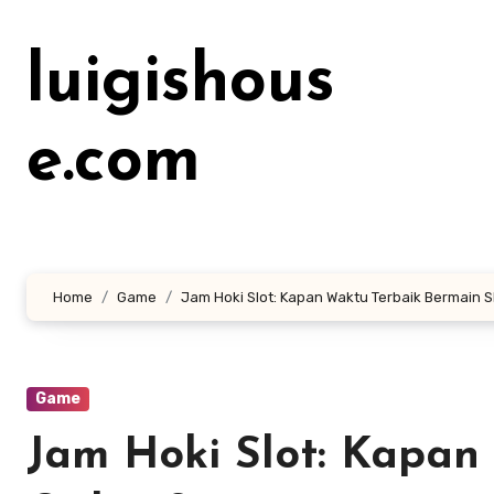
Lewati
ke
luigishous
konten
e.com
Home
Game
Jam Hoki Slot: Kapan Waktu Terbaik Bermain S
Game
Jam Hoki Slot: Kapan