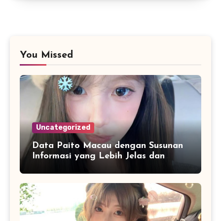
You Missed
Uncategorized
Data Paito Macau dengan Susunan
Informasi yang Lebih Jelas dan
Terarah