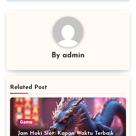
By
admin
Related Post
Game
Jam Hoki Slot: Kapan Waktu Terbaik