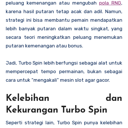
peluang kemenangan atau mengubah
pola RNG
,
karena hasil putaran tetap acak dan adil. Namun,
strategi ini bisa membantu pemain mendapatkan
lebih banyak putaran dalam waktu singkat, yang
secara teori meningkatkan peluang menemukan
putaran kemenangan atau bonus.
Jadi, Turbo Spin lebih berfungsi sebagai alat untuk
mempercepat tempo permainan, bukan sebagai
cara untuk “mengakali” mesin slot agar gacor.
Kelebihan dan
Kekurangan Turbo Spin
Seperti strategi lain, Turbo Spin punya kelebihan