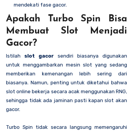
mendekati fase gacor.
Apakah Turbo Spin Bisa
Membuat Slot Menjadi
Gacor?
Istilah
slot gacor
sendiri biasanya digunakan
untuk menggambarkan mesin slot yang sedang
memberikan kemenangan lebih sering dari
biasanya. Namun, penting untuk diketahui bahwa
slot online bekerja secara acak menggunakan RNG,
sehingga tidak ada jaminan pasti kapan slot akan
gacor.
Turbo Spin tidak secara langsung memengaruhi