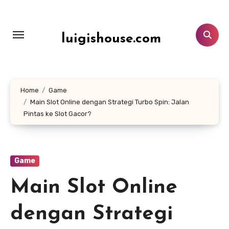
Lewati
ke
konten
luigishouse.com
Home
Game
Main Slot Online dengan Strategi Turbo Spin: Jalan
Pintas ke Slot Gacor?
Game
Main Slot Online
dengan Strategi