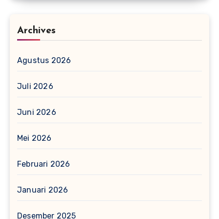
Archives
Agustus 2026
Juli 2026
Juni 2026
Mei 2026
Februari 2026
Januari 2026
Desember 2025