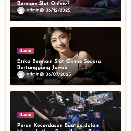
Bermain Slot Online?
admin
06/12/2025
Game
Etika Bermain Slot Online Secara
Bertanggung Jawab
admin
06/07/2025
Game
Peran Kecerdasan Buatan dalam