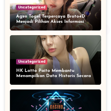
Uncategorized
Agen Togel Terpercaya Broto4D
Menjadi Pilihan Akses Informasi
yang Efisien
Uncategorized
HK Lotto Paito Membantu
Menampilkan Data Historis Secara
Lebih Informatif