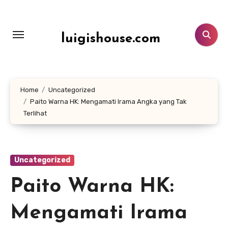
Lewati
ke
konten
luigishouse.com
Home
Uncategorized
Paito Warna HK: Mengamati Irama Angka yang Tak
Terlihat
Uncategorized
Paito Warna HK:
Mengamati Irama