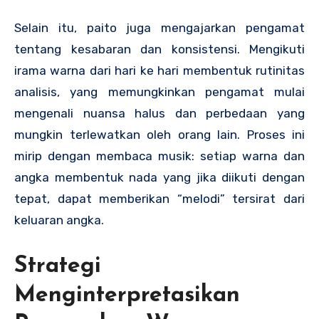
Selain itu, paito juga mengajarkan pengamat
tentang kesabaran dan konsistensi. Mengikuti
irama warna dari hari ke hari membentuk rutinitas
analisis, yang memungkinkan pengamat mulai
mengenali nuansa halus dan perbedaan yang
mungkin terlewatkan oleh orang lain. Proses ini
mirip dengan membaca musik: setiap warna dan
angka membentuk nada yang jika diikuti dengan
tepat, dapat memberikan “melodi” tersirat dari
keluaran angka.
Strategi
Menginterpretasikan