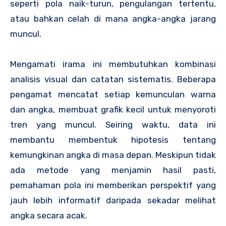
seperti pola naik-turun, pengulangan tertentu,
atau bahkan celah di mana angka-angka jarang
muncul.
Mengamati irama ini membutuhkan kombinasi
analisis visual dan catatan sistematis. Beberapa
pengamat mencatat setiap kemunculan warna
dan angka, membuat grafik kecil untuk menyoroti
tren yang muncul. Seiring waktu, data ini
membantu membentuk hipotesis tentang
kemungkinan angka di masa depan. Meskipun tidak
ada metode yang menjamin hasil pasti,
pemahaman pola ini memberikan perspektif yang
jauh lebih informatif daripada sekadar melihat
angka secara acak.