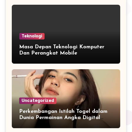
Teknologi
Masa Depan Teknologi Komputer
Dan Perangkat Mobile
Uncategorized
Perkembangan Istilah Togel dalam
Dunia Permainan Angka Digital
Modern