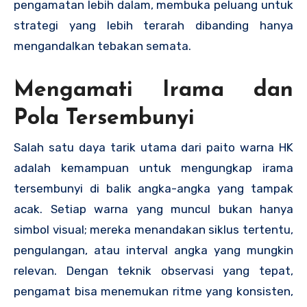
pengamatan lebih dalam, membuka peluang untuk
strategi yang lebih terarah dibanding hanya
mengandalkan tebakan semata.
Mengamati Irama dan
Pola Tersembunyi
Salah satu daya tarik utama dari paito warna HK
adalah kemampuan untuk mengungkap irama
tersembunyi di balik angka-angka yang tampak
acak. Setiap warna yang muncul bukan hanya
simbol visual; mereka menandakan siklus tertentu,
pengulangan, atau interval angka yang mungkin
relevan. Dengan teknik observasi yang tepat,
pengamat bisa menemukan ritme yang konsisten,