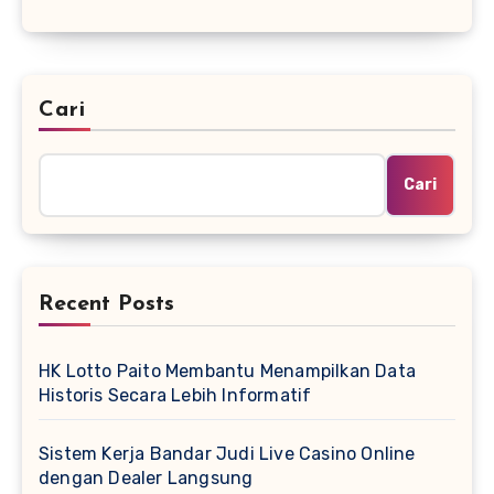
Cari
Cari
Recent Posts
HK Lotto Paito Membantu Menampilkan Data
Historis Secara Lebih Informatif
Sistem Kerja Bandar Judi Live Casino Online
dengan Dealer Langsung