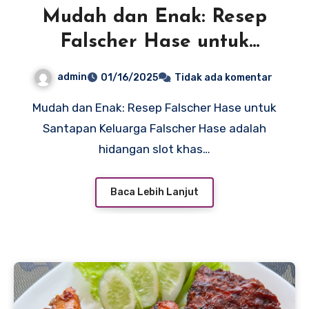
Mudah dan Enak: Resep
Falscher Hase untuk
Santapan Keluarga
admin
01/16/2025
Tidak ada komentar
Mudah dan Enak: Resep Falscher Hase untuk
Santapan Keluarga Falscher Hase adalah
hidangan slot khas…
Baca Lebih Lanjut