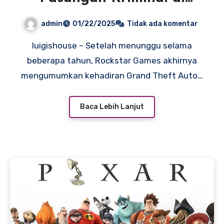
Dunia Open-World yang
admin
01/22/2025
Tidak ada komentar
Lebih Luas dan Realistis
luigishouse – Setelah menunggu selama
beberapa tahun, Rockstar Games akhirnya
mengumumkan kehadiran Grand Theft Auto…
Baca Lebih Lanjut