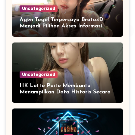
Uncategorized
Agen Togel Terpercaya Broto4D
Menjadi Pilihan Akses Informasi
yang Efisien
Uncategorized
HK Lotto Paito Membantu
Menampilkan Data Historis Secara
Lebih Informatif