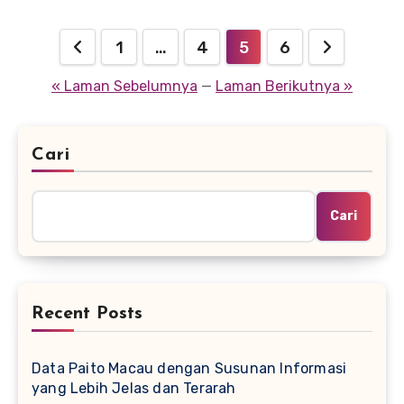
Paginasi
1
…
4
5
6
pos
« Laman Sebelumnya
—
Laman Berikutnya »
Cari
Cari
Recent Posts
Data Paito Macau dengan Susunan Informasi
yang Lebih Jelas dan Terarah