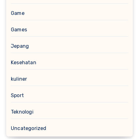
Game
Games
Jepang
Kesehatan
kuliner
Sport
Teknologi
Uncategorized