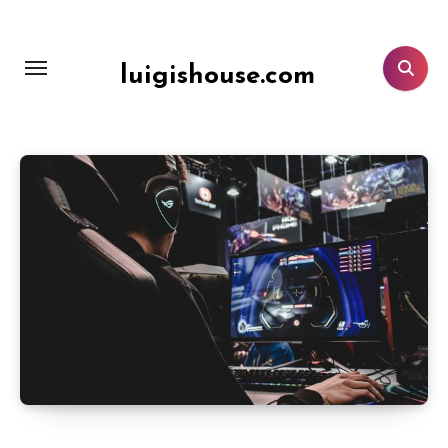
Lewati
ke
konten
luigishouse.com