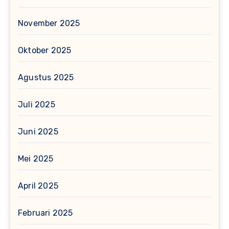
November 2025
Oktober 2025
Agustus 2025
Juli 2025
Juni 2025
Mei 2025
April 2025
Februari 2025