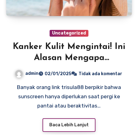
Uncategorized
Kanker Kulit Mengintai! Ini
Alasan Mengapa
Sunscreen Bukan Hanya
admin
02/01/2025
Tidak ada komentar
untuk Pantai
Banyak orang link trisula88 berpikir bahwa
sunscreen hanya diperlukan saat pergi ke
pantai atau beraktivitas…
Baca Lebih Lanjut