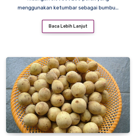
menggunakan ketumbar sebagai bumbu…
Baca Lebih Lanjut