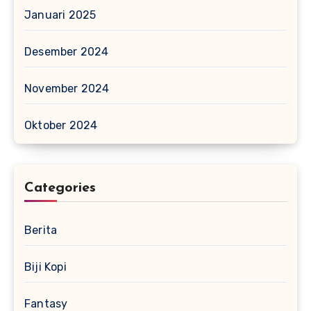
Januari 2025
Desember 2024
November 2024
Oktober 2024
Categories
Berita
Biji Kopi
Fantasy