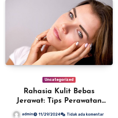
Uncategorized
Rahasia Kulit Bebas
Jerawat: Tips Perawatan
yang Terbukti Efektif
admin
11/29/2024
Tidak ada komentar