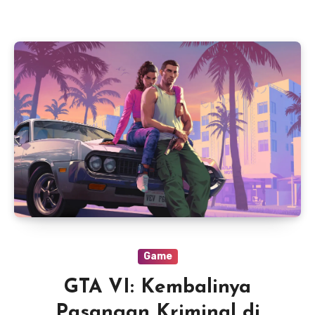
Game
GTA VI: Kembalinya
Pasangan Kriminal di