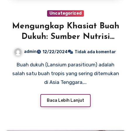
Uncategorized
Mengungkap Khasiat Buah
Dukuh: Sumber Nutrisi
Alami untuk Tubuh
admin
12/22/2024
Tidak ada komentar
Buah dukuh (Lansium parasiticum) adalah
salah satu buah tropis yang sering ditemukan
di Asia Tenggara,…
Baca Lebih Lanjut