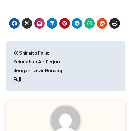
Navigasi
Shiraito Falls:
pos
Keindahan Air Terjun
dengan Latar Gunung
Fuji