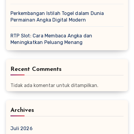
Perkembangan Istilah Togel dalam Dunia
Permainan Angka Digital Modern
RTP Slot: Cara Membaca Angka dan
Meningkatkan Peluang Menang
Recent Comments
Tidak ada komentar untuk ditampilkan.
Archives
Juli 2026