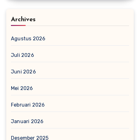
Archives
Agustus 2026
Juli 2026
Juni 2026
Mei 2026
Februari 2026
Januari 2026
Desember 2025