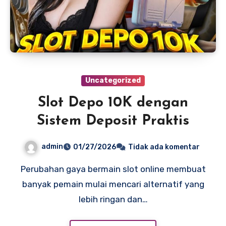
Uncategorized
Slot Depo 10K dengan
Sistem Deposit Praktis
admin
01/27/2026
Tidak ada komentar
Perubahan gaya bermain slot online membuat
banyak pemain mulai mencari alternatif yang
lebih ringan dan…