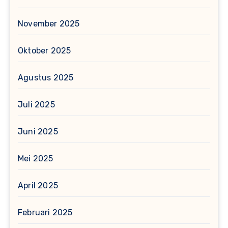
November 2025
Oktober 2025
Agustus 2025
Juli 2025
Juni 2025
Mei 2025
April 2025
Februari 2025