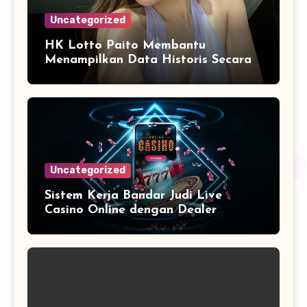
Uncategorized
HK Lotto Paito Membantu
Menampilkan Data Historis Secara
Lebih Informatif
Uncategorized
Sistem Kerja Bandar Judi Live
Casino Online dengan Dealer
Langsung