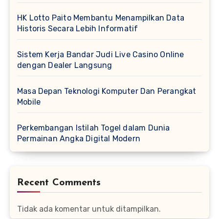
HK Lotto Paito Membantu Menampilkan Data
Historis Secara Lebih Informatif
Sistem Kerja Bandar Judi Live Casino Online
dengan Dealer Langsung
Masa Depan Teknologi Komputer Dan Perangkat
Mobile
Perkembangan Istilah Togel dalam Dunia
Permainan Angka Digital Modern
Recent Comments
Tidak ada komentar untuk ditampilkan.