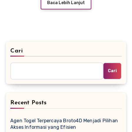
Baca Lebih Lanjut
Cari
Cari
Recent Posts
Agen Togel Terpercaya Broto4D Menjadi Pilihan
Akses Informasi yang Efisien