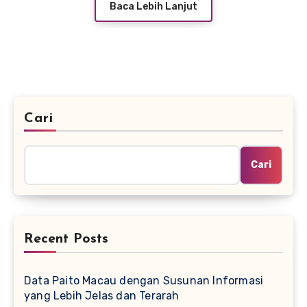
Baca Lebih Lanjut
Cari
Cari
Recent Posts
Data Paito Macau dengan Susunan Informasi
yang Lebih Jelas dan Terarah