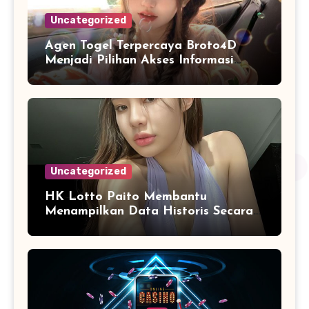
Uncategorized
Agen Togel Terpercaya Broto4D
Menjadi Pilihan Akses Informasi
yang Efisien
Uncategorized
HK Lotto Paito Membantu
Menampilkan Data Historis Secara
Lebih Informatif