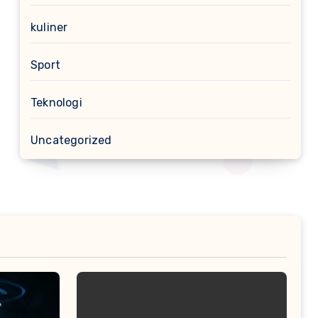
kuliner
Sport
Teknologi
Uncategorized