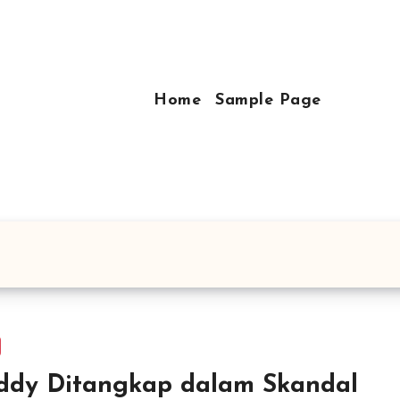
Home
Sample Page
ddy Ditangkap dalam Skandal