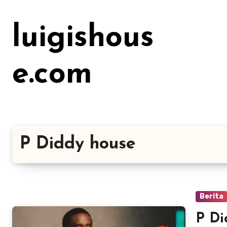
Lewati
ke
luigishous
konten
e.com
P Diddy house
Berita
P Di