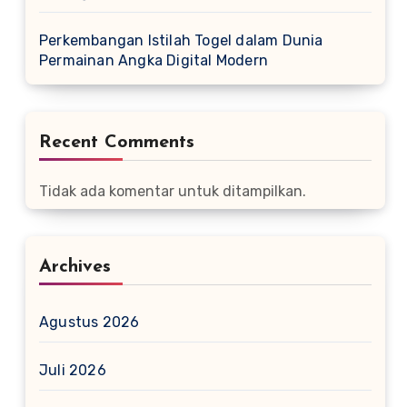
Perkembangan Istilah Togel dalam Dunia
Permainan Angka Digital Modern
Recent Comments
Tidak ada komentar untuk ditampilkan.
Archives
Agustus 2026
Juli 2026