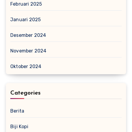
Februari 2025
Januari 2025
Desember 2024
November 2024
Oktober 2024
Categories
Berita
Biji Kopi