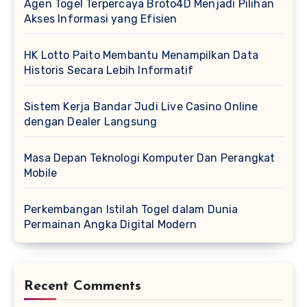
Agen Togel Terpercaya Broto4D Menjadi Pilihan
Akses Informasi yang Efisien
HK Lotto Paito Membantu Menampilkan Data
Historis Secara Lebih Informatif
Sistem Kerja Bandar Judi Live Casino Online
dengan Dealer Langsung
Masa Depan Teknologi Komputer Dan Perangkat
Mobile
Perkembangan Istilah Togel dalam Dunia
Permainan Angka Digital Modern
Recent Comments