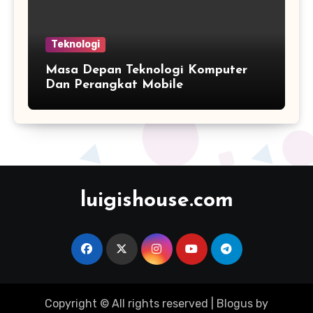
Teknologi
Masa Depan Teknologi Komputer
Dan Perangkat Mobile
luigishouse.com
Copyright © All rights reserved
|
Blogus
by