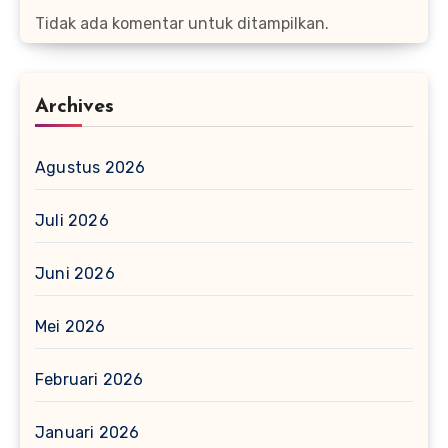
Tidak ada komentar untuk ditampilkan.
Archives
Agustus 2026
Juli 2026
Juni 2026
Mei 2026
Februari 2026
Januari 2026