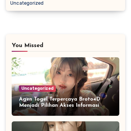
Uncategorized
You Missed
Uncategorized
Agen Togel Terpercaya Broto4D
Menjadi Pilihan Akses Informasi
yang Efisien