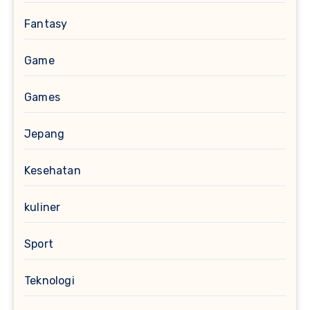
Fantasy
Game
Games
Jepang
Kesehatan
kuliner
Sport
Teknologi