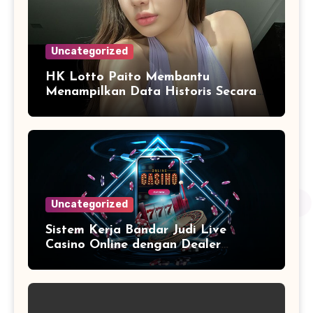
Uncategorized
HK Lotto Paito Membantu
Menampilkan Data Historis Secara
Lebih Informatif
Uncategorized
Sistem Kerja Bandar Judi Live
Casino Online dengan Dealer
Langsung