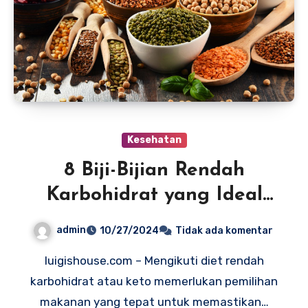
Kesehatan
8 Biji-Bijian Rendah
Karbohidrat yang Ideal
untuk Diet Keto
admin
10/27/2024
Tidak ada komentar
luigishouse.com – Mengikuti diet rendah
karbohidrat atau keto memerlukan pemilihan
makanan yang tepat untuk memastikan…