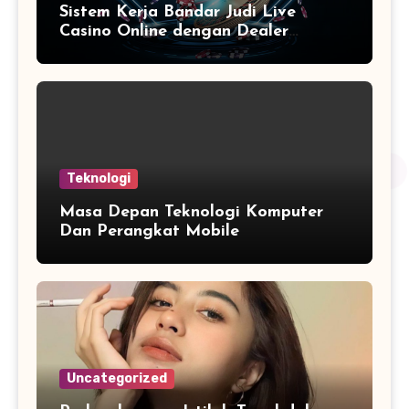
Sistem Kerja Bandar Judi Live
Casino Online dengan Dealer
Langsung
Teknologi
Masa Depan Teknologi Komputer
Dan Perangkat Mobile
Uncategorized