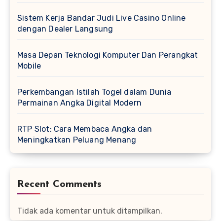
Sistem Kerja Bandar Judi Live Casino Online
dengan Dealer Langsung
Masa Depan Teknologi Komputer Dan Perangkat
Mobile
Perkembangan Istilah Togel dalam Dunia
Permainan Angka Digital Modern
RTP Slot: Cara Membaca Angka dan
Meningkatkan Peluang Menang
Recent Comments
Tidak ada komentar untuk ditampilkan.