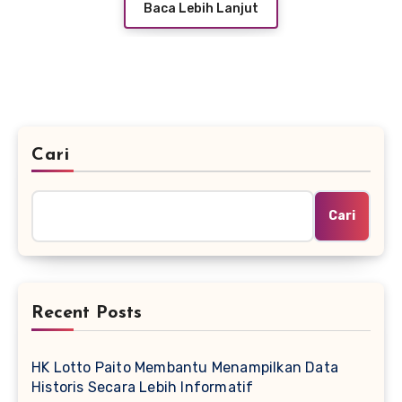
Baca Lebih Lanjut
Cari
Cari
Recent Posts
HK Lotto Paito Membantu Menampilkan Data
Historis Secara Lebih Informatif