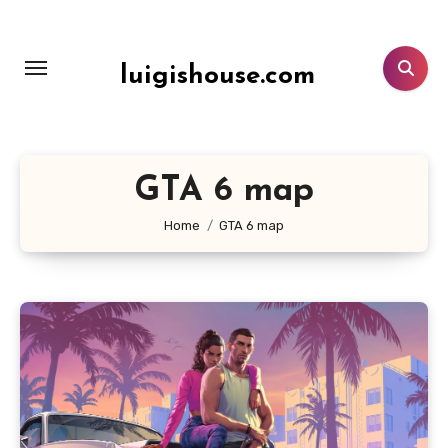
Lewati
ke
konten
luigishouse.com
GTA 6 map
Home
GTA 6 map