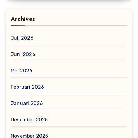
Archives
Juli 2026
Juni 2026
Mei 2026
Februari 2026
Januari 2026
Desember 2025
November 2025