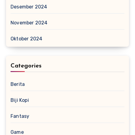
Desember 2024
November 2024
Oktober 2024
Categories
Berita
Biji Kopi
Fantasy
Game