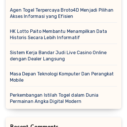
Agen Togel Terpercaya Broto4D Menjadi Pilihan
Akses Informasi yang Efisien
HK Lotto Paito Membantu Menampilkan Data
Historis Secara Lebih Informatif
Sistem Kerja Bandar Judi Live Casino Online
dengan Dealer Langsung
Masa Depan Teknologi Komputer Dan Perangkat
Mobile
Perkembangan Istilah Togel dalam Dunia
Permainan Angka Digital Modern
Recent Comments