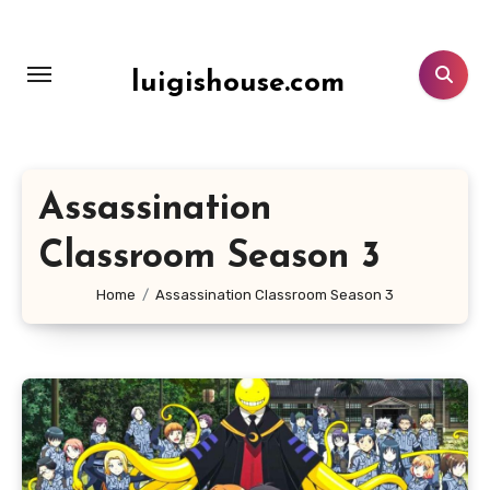
Lewati
ke
konten
luigishouse.com
Assassination
Classroom Season 3
Home
Assassination Classroom Season 3